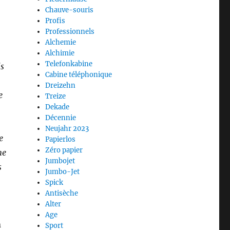
Chauve-souris
Profis
Professionnels
Alchemie
Alchimie
Telefonkabine
is
Cabine téléphonique
Dreizehn
e
Treize
Dekade
Décennie
Neujahr 2023
e
Papierlos
Zéro papier
me
Jumbojet
s
Jumbo-Jet
Spick
Antisèche
Alter
Age
n
Sport