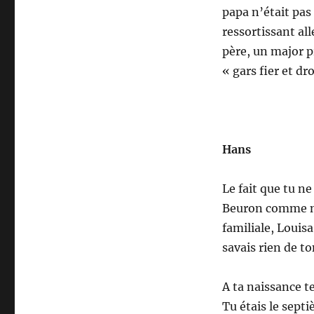
papa n’était pa
ressortissant al
père, un major p
« gars fier et droi
Hans
Le fait que tu n
Beuron comme no
familiale, Louis
savais rien de to
A ta naissance t
Tu étais le sept