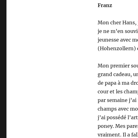
Franz
Mon cher Hans, j
je ne m’en souvi
jeunesse avec m
(Hohenzollern) 
Mon premier sou
grand cadeau, un
de papa à ma dro
cour et les cham
par semaine j’ai
champs avec mon 
j’ai possédé l’a
poney. Mes paren
vraiment. Il a f