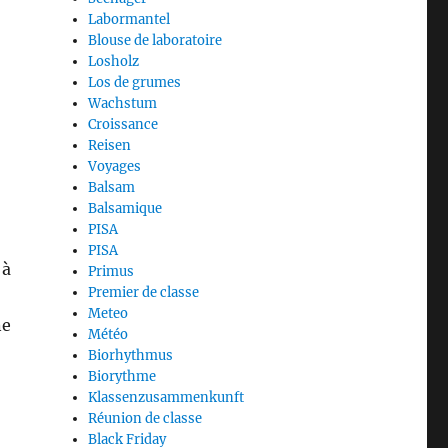
Labormantel
Blouse de laboratoire
Losholz
Los de grumes
Wachstum
Croissance
Reisen
Voyages
Balsam
Balsamique
PISA
PISA
 à
Primus
Premier de classe
Meteo
ne
Météo
Biorhythmus
Biorythme
Klassenzusammenkunft
Réunion de classe
Black Friday