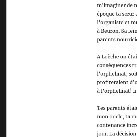
m’imaginer de ne
époque ta sœur a
l’organiste et m
à Beuron. Sa fem
parents nourrici
A Loèche on éta
conséquences tra
l’orphelinat, so
profiteraient d’
à l’orphelinat! 
Tes parents étai
mon oncle, ta mè
contenance incro
jour. La décision