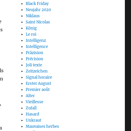
Black Friday
Neujahr 2020
Niklaus
e
Saint Nicolas
König
es
Le roi
Intelligenz
Intelligence
Präzision
Précision
Joli texte
ls
Zeitzeichen
Signal horaire
on
Erster August
Premier août
Alter
Vieillesse
,
Zufall
Hasard
Unkraut
Mauvaises herbes
a