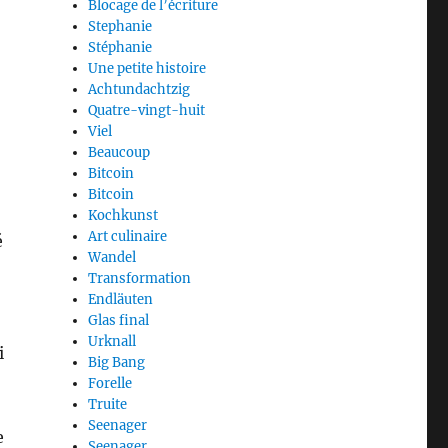
Blocage de l’écriture
Stephanie
Stéphanie
Une petite histoire
Achtundachtzig
Quatre-vingt-huit
Viel
Beaucoup
Bitcoin
Bitcoin
Kochkunst
Art culinaire
é
Wandel
Transformation
Endläuten
Glas final
Urknall
i
Big Bang
Forelle
Truite
Seenager
e
Seenager