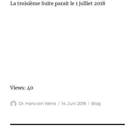
La troisième Suite parait le 1 julliet 2018
Views: 40
Autor
Veröffentlicht
Kategorien
Dr. Hans von Werra
14. Juni 2018
Blog
am