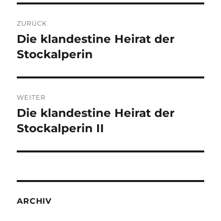
Beitragsnavigation
ZURÜCK
Die klandestine Heirat der
Vorheriger
Beitrag:
Stockalperin
WEITER
Die klandestine Heirat der
Nächster
Beitrag:
Stockalperin II
ARCHIV