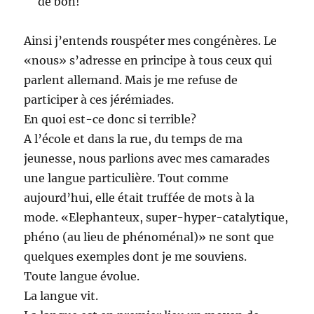
de bon!
Ainsi j’entends rouspéter mes congénères. Le
«nous» s’adresse en principe à tous ceux qui
parlent allemand. Mais je me refuse de
participer à ces jérémiades.
En quoi est-ce donc si terrible?
A l’école et dans la rue, du temps de ma
jeunesse, nous parlions avec mes camarades
une langue particulière. Tout comme
aujourd’hui, elle était truffée de mots à la
mode. «Elephanteux, super-hyper-catalytique,
phéno (au lieu de phénoménal)» ne sont que
quelques exemples dont je me souviens.
Toute langue évolue.
La langue vit.