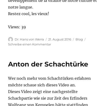
développement de la vitalité de notre culture et
notre langue.
Restez cool, les vieux!
Views: 39
Autor
Veröffentlicht
Kategorien
Dr. Hans von Werra
21. August 2016
Blog
am
zu
Schreibe einen Kommentar
Langue
actuelle
Anton der Schachtürke
Wer noch mehr vom Schachtürken erfahren
möchte schaue sich dieses Video an.
Dieses Video zeigt eine nachgestellte
Schachpartie wie sie zur Zeit des Erfinders
Wolfgang von Kempelen hätte stattfinden