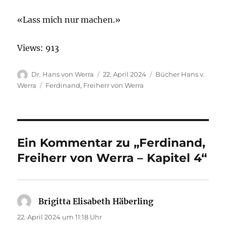
«Lass mich nur machen.»
Views: 913
Autor
Veröffentlicht
Kategorien
Dr. Hans von Werra
22. April 2024
Bücher Hans v.
am
Schlagwörter
Werra
Ferdinand
,
Freiherr von Werra
Ein Kommentar zu „Ferdinand,
Freiherr von Werra – Kapitel 4“
Brigitta Elisabeth Häberling
sagt:
22. April 2024 um 11:18 Uhr