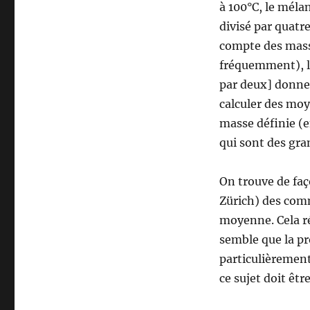
à 100°C, le méla
divisé par quatr
compte des masse
fréquemment), le
par deux] donne
calculer des moy
masse définie (e
qui sont des gra
On trouve de fa
Zürich) des com
moyenne. Cela ré
semble que la pr
particulièrement 
ce sujet doit êt