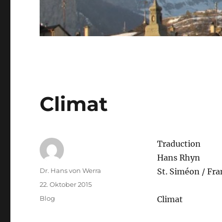
Climat
Traduction
Hans Rhyn
Autor
Dr. Hans von Werra
St. Siméon / Fra
Veröffentlicht
22. Oktober 2015
am
Kategorien
Blog
Climat