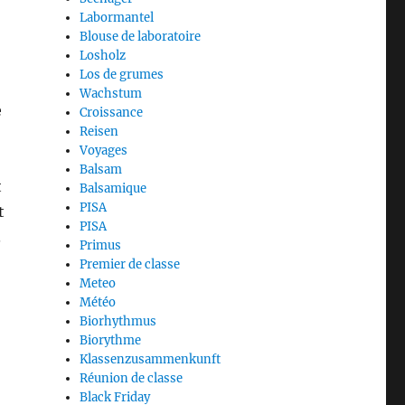
Labormantel
Blouse de laboratoire
Losholz
Los de grumes
Wachstum
e
Croissance
Reisen
Voyages
Balsam
t
Balsamique
PISA
t
PISA
.
Primus
Premier de classe
Meteo
Météo
Biorhythmus
Biorythme
Klassenzusammenkunft
Réunion de classe
Black Friday