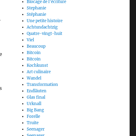
Blocage de l’écriture
Stephanie
Stéphanie
-
Une petite histoire
Achtundachtzig
Quatre-vingt-huit
Viel
Beaucoup
Bitcoin
e
Bitcoin
Kochkunst
Art culinaire
Wandel
Transformation
s
Endläuten
Glas final
Urknall
Big Bang
Forelle
Truite
Seenager
Seenager