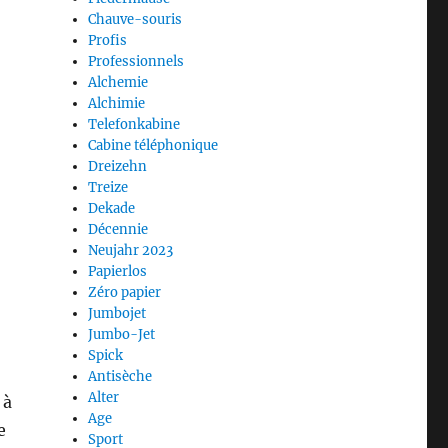
Chauve-souris
Profis
Professionnels
Alchemie
Alchimie
Telefonkabine
Cabine téléphonique
Dreizehn
Treize
Dekade
Décennie
Neujahr 2023
Papierlos
Zéro papier
Jumbojet
Jumbo-Jet
Spick
Antisèche
Alter
 à
Age
e
Sport