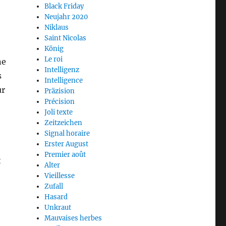
Black Friday
Neujahr 2020
Niklaus
Saint Nicolas
König
Le roi
ne
Intelligenz
s
Intelligence
ur
Präzision
Précision
Joli texte
Zeitzeichen
Signal horaire
Erster August
Premier août
t
Alter
Vieillesse
Zufall
Hasard
Unkraut
Mauvaises herbes