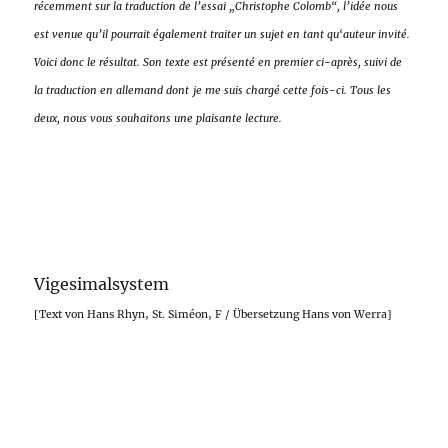
récemment sur la traduction de l’essai „Christophe Colomb“, l’idée nous
est venue qu’il pourrait également traiter un sujet en tant qu‘auteur invité.
Voici donc le résultat. Son texte est présenté en premier ci-après, suivi de
la traduction en allemand dont
je me suis chargé cette fois-ci. Tous les
deux, nous vous souhaitons une plaisante lecture.
Vigesimalsystem
[Text von Hans Rhyn, St. Siméon, F / Übersetzung Hans von Werra]