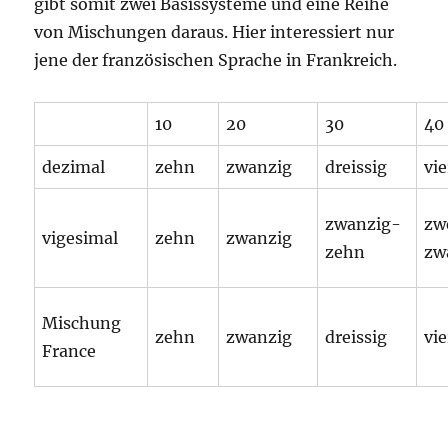
gibt somit zwei Basissysteme und eine Reihe
von Mischungen daraus. Hier interessiert nur
jene der französischen Sprache in Frankreich.
10
20
30
40
dezimal
zehn
zwanzig
dreissig
vie
zwanzig-
zw
vigesimal
zehn
zwanzig
zehn
zw
Mischung
zehn
zwanzig
dreissig
vie
France