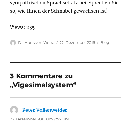
sympathischen Sprachschatz bei. Sprechen Sie
so, wie Ihnen der Schnabel gewachsen ist!
Views: 235
Autor
Veröffentlicht
Kategorien
Dr. Hans von Werra
22. Dezember 2015
Blog
am
3 Kommentare zu
„Vigesimalsystem“
Peter Vollenweider
sagt:
23. Dezember 2015 um 9:57 Uhr