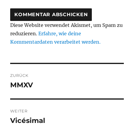
Diese Website verwendet Akismet, um Spam zu
reduzieren.
Erfahre, wie deine
Kommentardaten verarbeitet werden.
Beitragsnavigation
ZURÜCK
MMXV
Vorheriger
Beitrag:
WEITER
Vicésimal
Nächster
Beitrag: