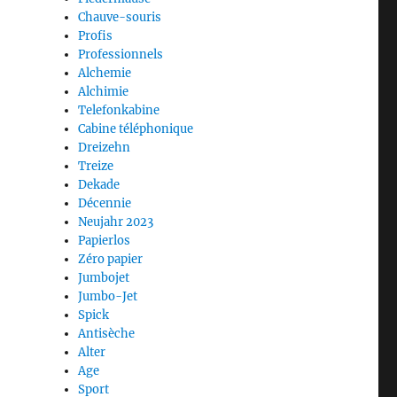
Chauve-souris
Profis
Professionnels
Alchemie
Alchimie
Telefonkabine
Cabine téléphonique
Dreizehn
Treize
Dekade
Décennie
Neujahr 2023
Papierlos
Zéro papier
Jumbojet
Jumbo-Jet
Spick
Antisèche
Alter
Age
Sport