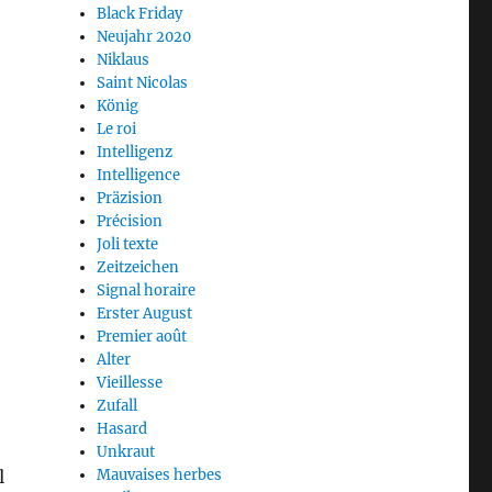
Black Friday
Neujahr 2020
Niklaus
Saint Nicolas
König
Le roi
Intelligenz
Intelligence
Präzision
Précision
Joli texte
Zeitzeichen
Signal horaire
Erster August
Premier août
Alter
Vieillesse
Zufall
Hasard
Unkraut
Mauvaises herbes
l