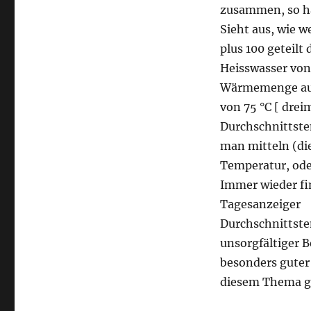
zusammen, so h
Sieht aus, wie w
plus 100 geteilt
Heisswasser von 
Wärmemenge auc
von 75 °C [ dreim
Durchschnittst
man mitteln (di
Temperatur, oder
Immer wieder fi
Tagesanzeiger 
Durchschnittste
unsorgfältiger B
besonders guter 
diesem Thema ges