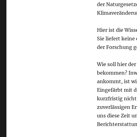
der Naturgesetz
Klimaveränderu
Hier ist die Wis
Sie liefert kein
der Forschung ge
Wie soll hier de
bekommen? Inwie
ankommt, ist wis
Eingefärbt mit d
kurzfristig nich
zuverlässigen E
uns diese Zeit u
Berichterstattu