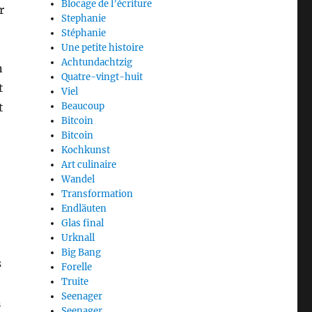
Blocage de l’écriture
r
Stephanie
Stéphanie
Une petite histoire
Achtundachtzig
n
Quatre-vingt-huit
t
Viel
Beaucoup
t
Bitcoin
Bitcoin
Kochkunst
Art culinaire
Wandel
Transformation
Endläuten
Glas final
Urknall
Big Bang
s
Forelle
Truite
Seenager
n
Seenager