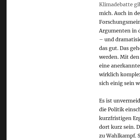
Klimadebatte
gi
mich. Auch in de
Forschungsmeinu
Argumenten in d
– und dramatisie
das gut. Das ge
werden. Mit den 
eine anerkannte
wirklich komplex
sich einig sein 
Es ist unvermei
die Politik einsc
kurzfristigen E
dort kurz sein.
zu Wahlkampf. S