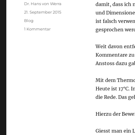
Autor
Dr. Hans von Werra
damit, dass ich
Veröffentlicht
21. September 2015
und Dimensione
am
Kategorien
Blog
ist falsch verw
zu
1 Kommentar
gesprochen wer
Klima
Weit davon entfe
Kommentare zu 
Anstoss dazu g
Mit dem Thermom
Heute ist 17°C. 
die Rede. Das ge
Hierzu der Bewe
Giesst man ein L