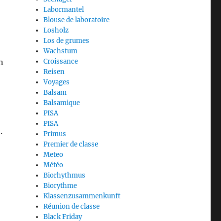
Labormantel
Blouse de laboratoire
Losholz
Los de grumes
Wachstum
Croissance
n
Reisen
Voyages
Balsam
Balsamique
PISA
PISA
.
Primus
Premier de classe
Meteo
Météo
Biorhythmus
Biorythme
Klassenzusammenkunft
Réunion de classe
Black Friday