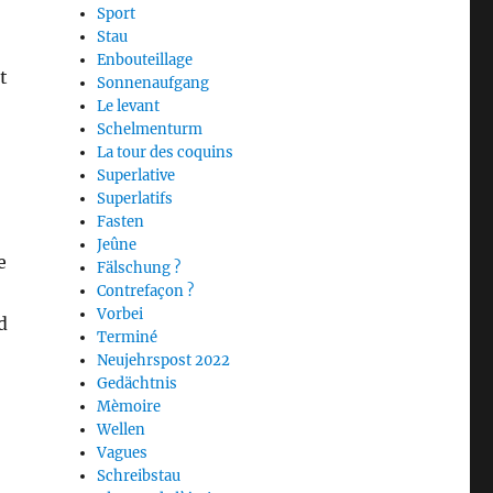
Sport
Stau
Enbouteillage
t
Sonnenaufgang
Le levant
Schelmenturm
La tour des coquins
Superlative
Superlatifs
Fasten
Jeûne
e
Fälschung ?
Contrefaçon ?
Vorbei
d
Terminé
Neujehrspost 2022
Gedächtnis
Mèmoire
Wellen
Vagues
Schreibstau