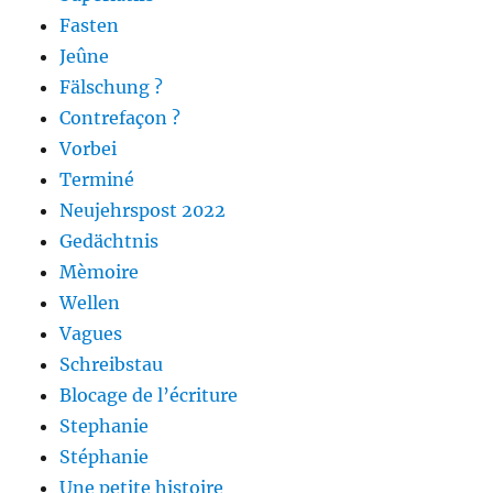
Fasten
Jeûne
Fälschung ?
Contrefaçon ?
Vorbei
Terminé
Neujehrspost 2022
Gedächtnis
Mèmoire
Wellen
Vagues
Schreibstau
Blocage de l’écriture
Stephanie
Stéphanie
Une petite histoire