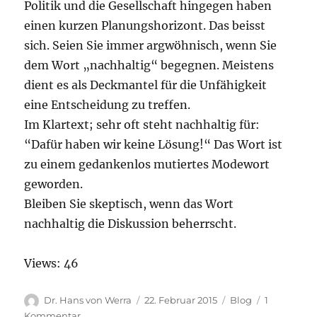
Politik und die Gesellschaft hingegen haben
einen kurzen Planungshorizont. Das beisst
sich. Seien Sie immer argwöhnisch, wenn Sie
dem Wort „nachhaltig“ begegnen. Meistens
dient es als Deckmantel für die Unfähigkeit
eine Entscheidung zu treffen.
Im Klartext; sehr oft steht nachhaltig für:
“Dafür haben wir keine Lösung!“ Das Wort ist
zu einem gedankenlos mutiertes Modewort
geworden.
Bleiben Sie skeptisch, wenn das Wort
nachhaltig die Diskussion beherrscht.
Views: 46
Autor
Veröffentlicht
Kategorien
Dr. Hans von Werra
22. Februar 2015
Blog
1
am
zu
Kommentar