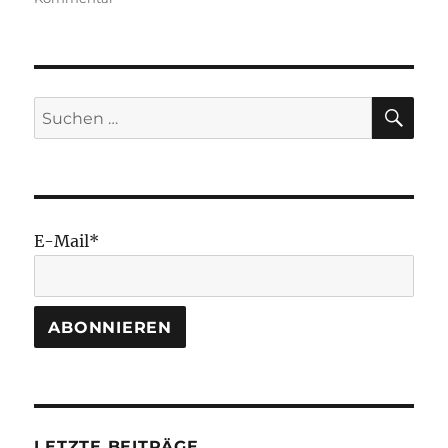
Nachhaltig
SU
Suchen
nach:
E-Mail*
LETZTE BEITRÄGE