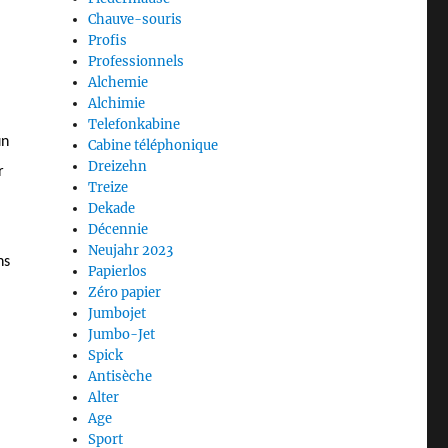
Chauve-souris
Profis
Professionnels
Alchemie
Alchimie
Telefonkabine
un
Cabine téléphonique
Dreizehn
r
Treize
Dekade
Décennie
Neujahr 2023
ns
Papierlos
Zéro papier
Jumbojet
Jumbo-Jet
Spick
Antisèche
Alter
Age
Sport