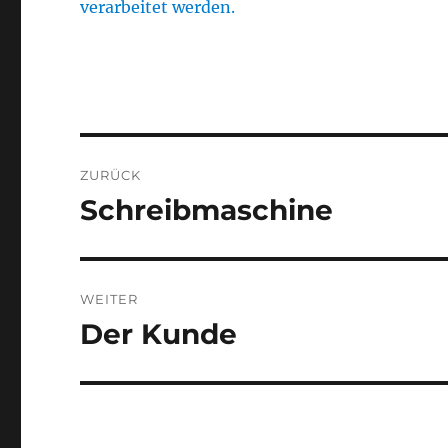
verarbeitet werden.
Beitragsnavigation
ZURÜCK
Schreibmaschine
Vorheriger
Beitrag:
WEITER
Der Kunde
Nächster
Beitrag: