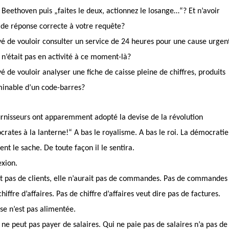
Beethoven puis „faites le deux, actionnez le losange…“? Et n’avoir
 de réponse correcte à votre requête?
ivé de vouloir consulter un service de 24 heures pour une cause urgen
l n’était pas en activité à ce moment-là?
vé de vouloir analyser une fiche de caisse pleine de chiffres, produits
rminable d’un code-barres?
ournisseurs ont apparemment adopté la devise de la révolution
ocrates à la lanterne!“ A bas le royalisme. A bas le roi. La démocratie
ent le sache. De toute façon il le sentira.
exion.
ait pas de clients, elle n’aurait pas de commandes. Pas de commandes
hiffre d’affaires. Pas de chiffre d’affaires veut dire pas de factures.
sse n’est pas alimentée.
 ne peut pas payer de salaires. Qui ne paie pas de salaires n’a pas de