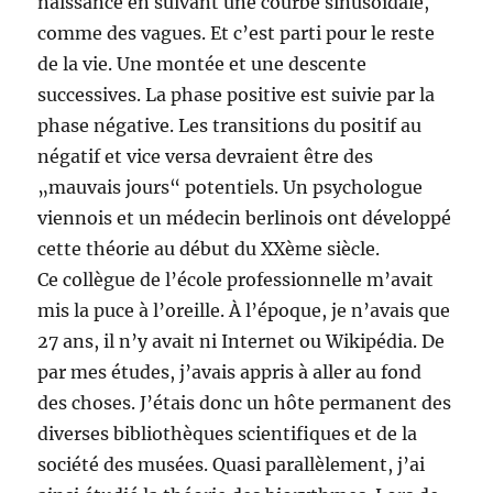
naissance en suivant une courbe sinusoïdale,
comme des vagues. Et c’est parti pour le reste
de la vie. Une montée et une descente
successives. La phase positive est suivie par la
phase négative. Les transitions du positif au
négatif et vice versa devraient être des
„mauvais jours“ potentiels. Un psychologue
viennois et un médecin berlinois ont développé
cette théorie au début du XXème siècle.
Ce collègue de l’école professionnelle m’avait
mis la puce à l’oreille. À l’époque, je n’avais que
27 ans, il n’y avait ni Internet ou Wikipédia. De
par mes études, j’avais appris à aller au fond
des choses. J’étais donc un hôte permanent des
diverses bibliothèques scientifiques et de la
société des musées. Quasi parallèlement, j’ai