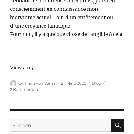
Pendant de nombreuses décennies, j’ai vécu
consciemment en connaissance mon
biorythme actuel. Loin d’un entêtement ou
d’une croyance fanatique.
Pour moi, il y a quelque chose de tangible à cela.
Views: 65
Autor
Veröffentlicht
Kategorien
Dr. Hans von Werra
21. März 2020
Blog
am
zu
2 Kommentare
Biorythme
SU
Suchen
nach: