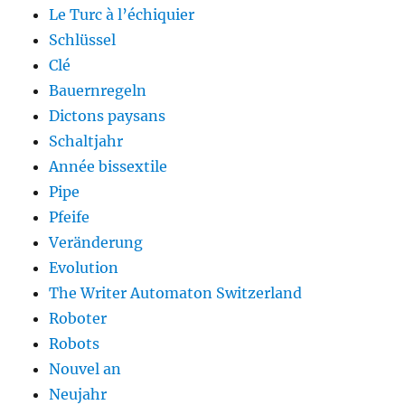
Le Turc à l’échiquier
Schlüssel
Clé
Bauernregeln
Dictons paysans
Schaltjahr
Année bissextile
Pipe
Pfeife
Veränderung
Evolution
The Writer Automaton Switzerland
Roboter
Robots
Nouvel an
Neujahr