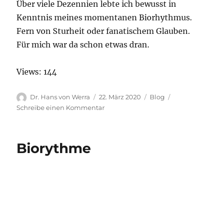
Über viele Dezennien lebte ich bewusst in
Kenntnis meines momentanen Biorhythmus.
Fern von Sturheit oder fanatischem Glauben.
Für mich war da schon etwas dran.
Views: 144
Autor
Veröffentlicht
Kategorien
Dr. Hans von Werra
22. März 2020
Blog
am
zu
Schreibe einen Kommentar
Biorhythmus
Biorythme