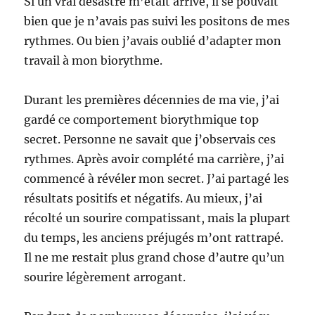
Si un vrai désastre m’était arrivé, il se pouvait
bien que je n’avais pas suivi les positons de mes
rythmes. Ou bien j’avais oublié d’adapter mon
travail à mon biorythme.
Durant les premières décennies de ma vie, j’ai
gardé ce comportement biorythmique top
secret. Personne ne savait que j’observais ces
rythmes. Après avoir complété ma carrière, j’ai
commencé à révéler mon secret. J’ai partagé les
résultats positifs et négatifs. Au mieux, j’ai
récolté un sourire compatissant, mais la plupart
du temps, les anciens préjugés m’ont rattrapé.
Il ne me restait plus grand chose d’autre qu’un
sourire légèrement arrogant.