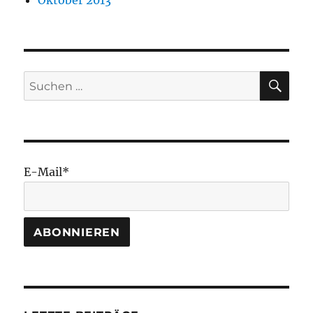
SU
Suchen
nach:
E-Mail*