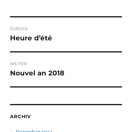
Beitragsnavigation
ZURÜCK
Heure d’été
Vorheriger
Beitrag:
WEITER
Nouvel an 2018
Nächster
Beitrag:
ARCHIV
Dezember 2024