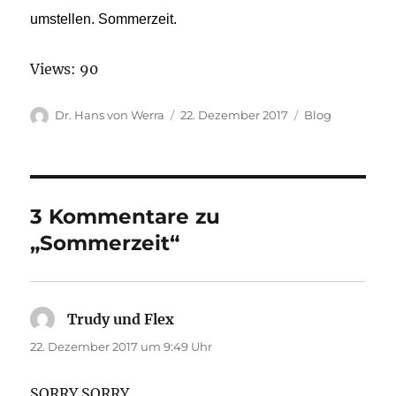
umstellen. Sommerzeit.
Views: 90
Autor
Veröffentlicht
Kategorien
Dr. Hans von Werra
22. Dezember 2017
Blog
am
3 Kommentare zu
„Sommerzeit“
Trudy und Flex
sagt:
22. Dezember 2017 um 9:49 Uhr
SORRY SORRY