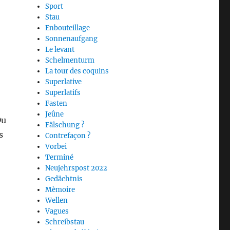
Sport
Stau
Enbouteillage
Sonnenaufgang
Le levant
Schelmenturm
La tour des coquins
Superlative
Superlatifs
Fasten
Jeûne
Du
Fälschung ?
s
Contrefaçon ?
Vorbei
Terminé
Neujehrspost 2022
Gedächtnis
Mèmoire
Wellen
Vagues
Schreibstau