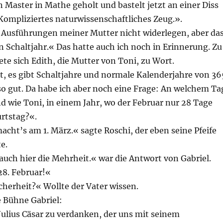
 Master in Mathe geholt und bastelt jetzt an einer Diss
 Kompliziertes naturwissenschaftliches Zeug.».
 Ausführungen meiner Mutter nicht widerlegen, aber da
n Schaltjahr.« Das hatte auch ich noch in Erinnerung. Zu
te sich Edith, die Mutter von Toni, zu Wort.
t, es gibt Schaltjahre und normale Kalenderjahre von 36
so gut. Da habe ich aber noch eine Frage: An welchem Ta
d wie Toni, in einem Jahr, wo der Februar nur 28 Tage
urtstag?«.
cht’s am 1. März.« sagte Roschi, der eben seine Pfeife
e.
t auch hier die Mehrheit.« war die Antwort von Gabriel.
 28. Februar!«
herheit?« Wollte der Vater wissen.
e Bühne Gabriel:
Julius Cäsar zu verdanken, der uns mit seinem