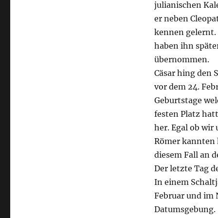
julianischen Kal
er neben Cleopa
kennen gelernt. 
haben ihn späte
übernommen.
Cäsar hing den S
vor dem 24. Febr
Geburtstage welc
festen Platz hat
her. Egal ob wir
Römer kannten k
diesem Fall an 
Der letzte Tag d
In einem Schalt
Februar und im 
Datumsgebung.