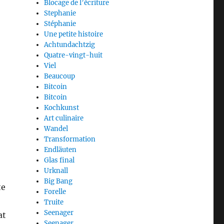
Blocage de l’écriture
Stephanie
Stéphanie
Une petite histoire
Achtundachtzig
Quatre-vingt-huit
Viel
Beaucoup
Bitcoin
Bitcoin
Kochkunst
Art culinaire
Wandel
Transformation
Endläuten
Glas final
Urknall
Big Bang
te
Forelle
Truite
Seenager
at
Seenager