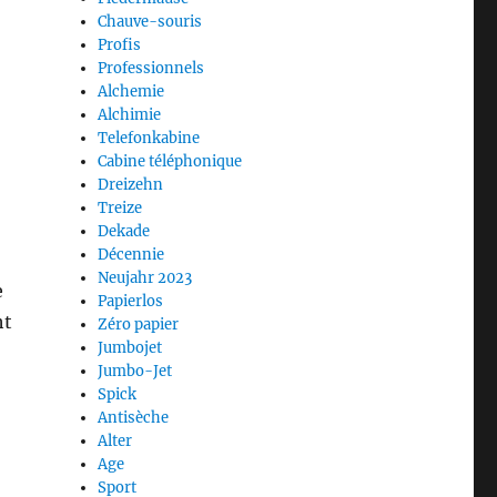
Chauve-souris
Profis
Professionnels
Alchemie
Alchimie
Telefonkabine
Cabine téléphonique
Dreizehn
Treize
Dekade
Décennie
Neujahr 2023
e
Papierlos
ht
Zéro papier
Jumbojet
Jumbo-Jet
Spick
Antisèche
Alter
Age
Sport