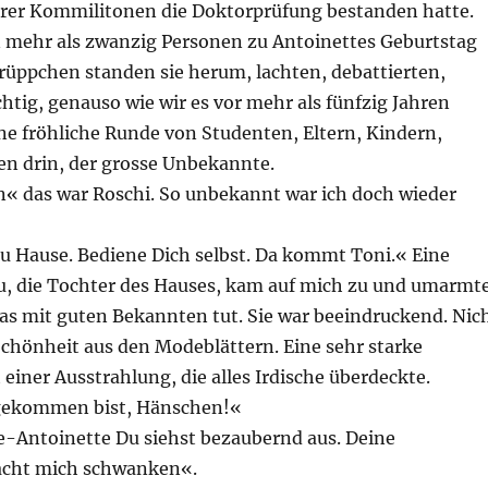
rer Kommilitonen die Doktorprüfung bestanden hatte.
mehr als zwanzig Personen zu Antoinettes Geburtstag
rüppchen standen sie herum, lachten, debattierten,
tig, genauso wie wir es vor mehr als fünfzig Jahren
ne fröhliche Runde von Studenten, Eltern, Kindern,
en drin, der grosse Unbekannte.
« das war Roschi. So unbekannt war ich doch wieder
zu Hause. Bediene Dich selbst. Da kommt Toni.« Eine
au, die Tochter des Hauses, kam auf mich zu und umarmt
as mit guten Bekannten tut. Sie war beeindruckend. Nic
Schönheit aus den Modeblättern. Eine sehr starke
einer Ausstrahlung, die alles Irdische überdeckte.
gekommen bist, Hänschen!«
e-Antoinette Du siehst bezaubernd aus. Deine
cht mich schwanken«.