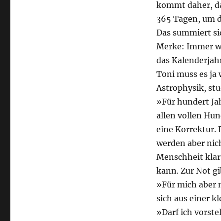
kommt daher, da
365 Tagen, um d
Das summiert sic
Merke: Immer wen
das Kalenderjah
Toni muss es ja 
Astrophysik, stu
»Für hundert Jah
allen vollen Hun
eine Korrektur. 
werden aber nich
Menschheit klar,
kann. Zur Not g
»Für mich aber 
sich aus einer k
»Darf ich vorste