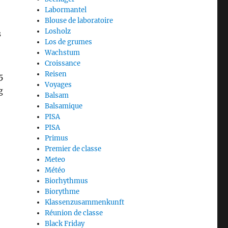
Labormantel
Blouse de laboratoire
Losholz
s
Los de grumes
Wachstum
Croissance
Reisen
5
Voyages
g
Balsam
Balsamique
PISA
PISA
Primus
Premier de classe
Meteo
Météo
Biorhythmus
Biorythme
Klassenzusammenkunft
Réunion de classe
Black Friday