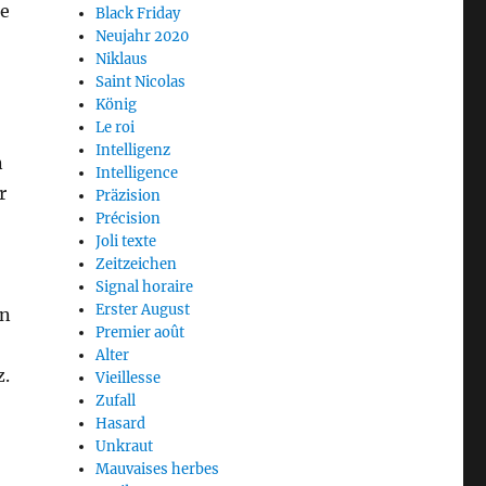
te
Black Friday
Neujahr 2020
Niklaus
Saint Nicolas
König
Le roi
Intelligenz
n
Intelligence
r
Präzision
Précision
Joli texte
Zeitzeichen
Signal horaire
Erster August
in
Premier août
Alter
z.
Vieillesse
Zufall
Hasard
Unkraut
Mauvaises herbes