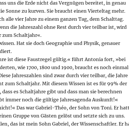
ss uns die Erde nicht das Vergnügen bereitet, in genau
ie Sonne zu kurven. Sie braucht einen Vierteltag mehr.
h alle vier Jahre zu einem ganzen Tag, dem Schalttag.
n die Jahreszahl ohne Rest durch vier teilbar ist, wird
r zum Schaltjahr«.
wissen. Hat sie doch Geographie und Physik, genauer
diert.
re ist diese Faustregel gültig.« führt Antonia fort, »bei
derten, wie 1700, 1800 und 1900, braucht es noch einmal
Diese Jahreszahlen sind zwar durch vier teilbar, die Jahre
t zum Schaltjahr. Mit diesem Wissen ist es für 99% der
 dass es Schaltjahre gibt und dass man sie berechnen
ibt immer noch die gültige Jahresagenda Auskunft!«
nicht!« Das war Gabriel-Théo, der Sohn von Toni. Er hat
leinen Gruppe von Gästen gelöst und setzte sich zu uns.
llen, das ist mein Sohn Gabriel, der Wissenschaftler. Er h