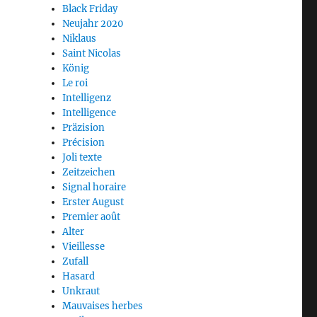
Black Friday
Neujahr 2020
Niklaus
Saint Nicolas
König
Le roi
Intelligenz
Intelligence
Präzision
Précision
Joli texte
Zeitzeichen
Signal horaire
Erster August
Premier août
Alter
Vieillesse
Zufall
Hasard
Unkraut
Mauvaises herbes