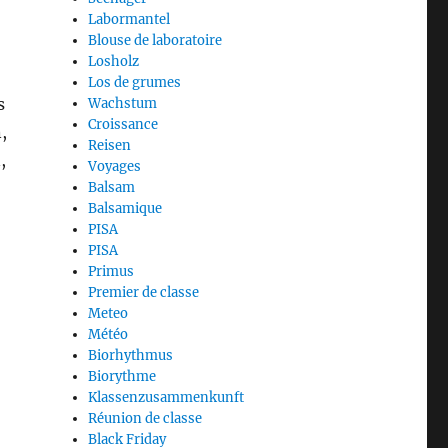
Labormantel
Blouse de laboratoire
Losholz
Los de grumes
s
Wachstum
Croissance
,
Reisen
,
Voyages
Balsam
Balsamique
PISA
PISA
Primus
Premier de classe
Meteo
Météo
Biorhythmus
Biorythme
Klassenzusammenkunft
Réunion de classe
Black Friday