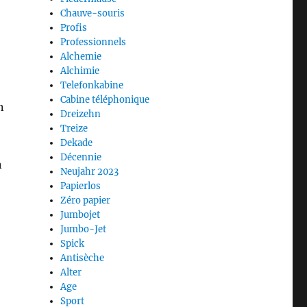
Chauve-souris
Profis
Professionnels
Alchemie
Alchimie
Telefonkabine
Cabine téléphonique
n
Dreizehn
Treize
Dekade
Décennie
n
Neujahr 2023
Papierlos
Zéro papier
Jumbojet
Jumbo-Jet
Spick
Antisèche
Alter
Age
Sport