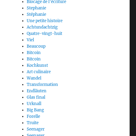
Blocage de l’écriture
Stephanie
Stéphanie
Une petite histoire
Achtundachtzig
Quatre-vingt-huit
Viel
Beaucoup
Bitcoin
Bitcoin
Kochkunst
Art culinaire
Wandel
Transformation
Endläuten
Glas final
Urknall
Big Bang
Forelle
Truite
Seenager
Seenager