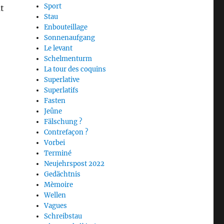
Sport
t
Stau
Enbouteillage
Sonnenaufgang
Le levant
Schelmenturm
La tour des coquins
Superlative
Superlatifs
Fasten
Jeûne
Fälschung ?
Contrefaçon ?
Vorbei
Terminé
Neujehrspost 2022
Gedächtnis
Mèmoire
Wellen
Vagues
Schreibstau