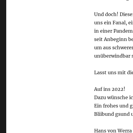
Und doch! Dieser
uns ein Fanal, e
in einer Pandem
seit Anbeginn b
um aus schweren
unüberwindbar s
Lasst uns mit d
Auf ins 2022!
Dazu wünsche ich
Ein frohes und g
Bliibund gsund 
Hans von Werra