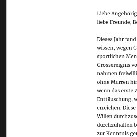
Liebe Angehörig
liebe Freunde, 
Dieses Jahr fand
wissen, wegen C
sportlichen Men
Grossereignis vo
nahmen freiwill
ohne Murren hi
wenn das erste Z
Enttäuschung, we
erreichen. Dies
Willen durchzuse
durchzuhalten bi
zur Kenntnis g