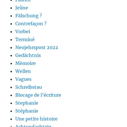
Jeûne
Fälschung ?
Contrefaçon ?
Vorbei
Terminé
Neujehrspost 2022
Gedächtnis
Mèmoire
Wellen
Vagues
Schreibstau
Blocage de l’écriture
Stephanie
Stéphanie
Une petite histoire
Achtundachtzig