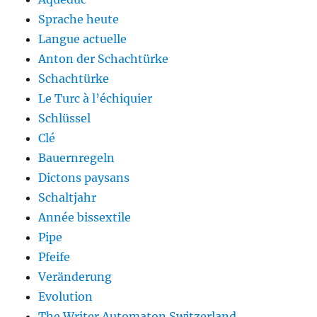
Sprache heute
Langue actuelle
Anton der Schachtürke
Schachtürke
Le Turc à l’échiquier
Schlüssel
Clé
Bauernregeln
Dictons paysans
Schaltjahr
Année bissextile
Pipe
Pfeife
Veränderung
Evolution
The Writer Automaton Switzerland