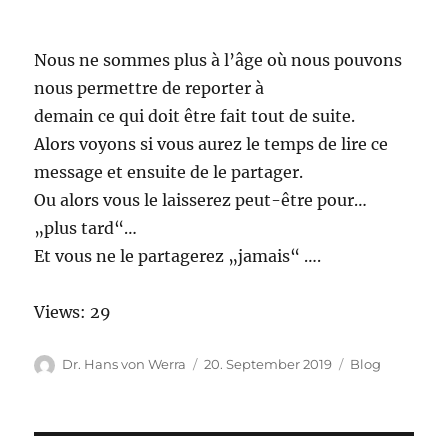
Nous ne sommes plus à l’âge où nous pouvons
nous permettre de reporter à
demain ce qui doit être fait tout de suite.
Alors voyons si vous aurez le temps de lire ce
message et ensuite de le partager.
Ou alors vous le laisserez peut-être pour…
„plus tard“…
Et vous ne le partagerez „jamais“ ….
Views: 29
Autor
Veröffentlicht
Kategorien
Dr. Hans von Werra
20. September 2019
Blog
am