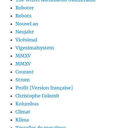
Roboter
Robots
Nouvel an
Neujahr
Vicésimal
Vigesimalsystem
MMXV
MMXV
Courant
Strom
Profit [Version française]
Christophe Colomb
Kolumbus
Climat
Klima
Tesselles de mosaïque