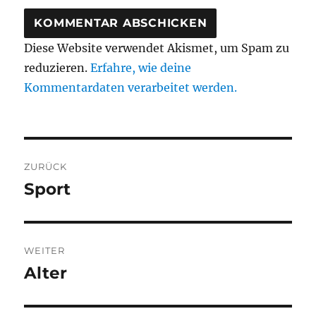
Diese Website verwendet Akismet, um Spam zu
reduzieren.
Erfahre, wie deine
Kommentardaten verarbeitet werden.
Beitragsnavigation
ZURÜCK
Sport
Vorheriger
Beitrag:
WEITER
Alter
Nächster
Beitrag: