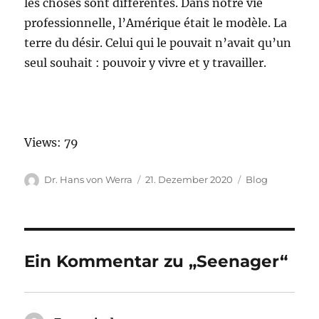
les choses sont différentes. Dans notre vie
professionnelle, l’Amérique était le modèle. La
terre du désir. Celui qui le pouvait n’avait qu’un
seul souhait : pouvoir y vivre et y travailler.
Views: 79
Autor
Veröffentlicht
Kategorien
Dr. Hans von Werra
21. Dezember 2020
Blog
am
Ein Kommentar zu „Seenager“