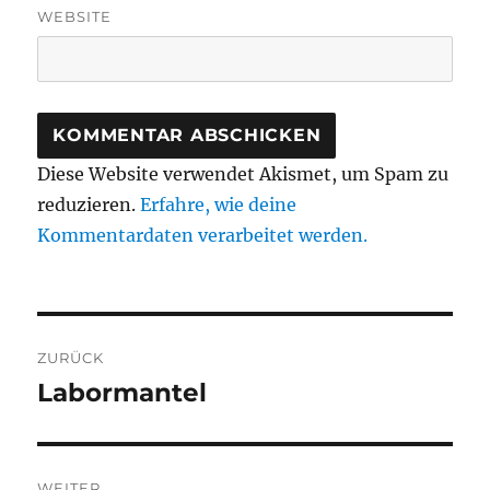
WEBSITE
Diese Website verwendet Akismet, um Spam zu
reduzieren.
Erfahre, wie deine
Kommentardaten verarbeitet werden.
Beitragsnavigation
ZURÜCK
Labormantel
Vorheriger
Beitrag:
WEITER