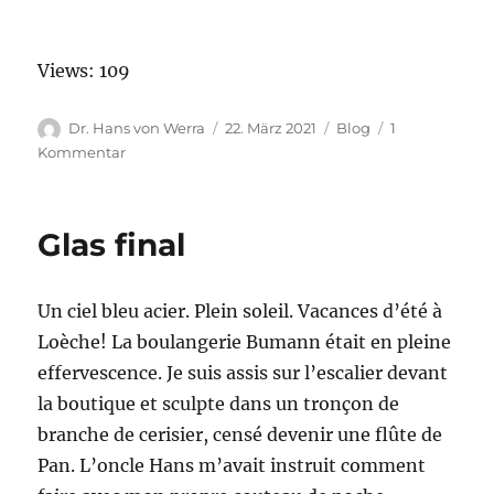
Views: 109
Autor
Veröffentlicht
Kategorien
Dr. Hans von Werra
22. März 2021
Blog
1
am
zu
Kommentar
Endläuten
Glas final
Un ciel bleu acier. Plein soleil. Vacances d’été à
Loèche! La boulangerie Bumann était en pleine
effervescence. Je suis assis sur l’escalier devant
la boutique et sculpte dans un tronçon de
branche de cerisier, censé devenir une flûte de
Pan. L’oncle Hans m’avait instruit comment