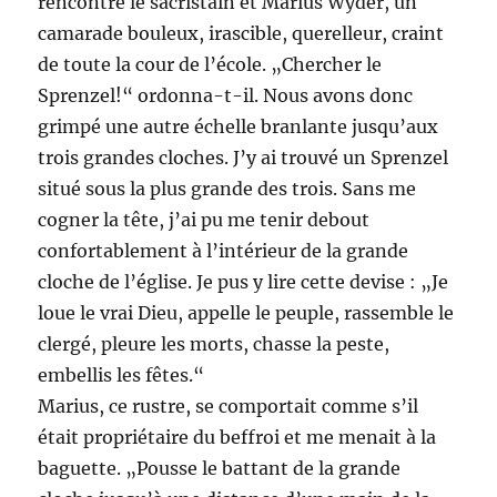
rencontré le sacristain et Marius Wyder, un
camarade bouleux, irascible, querelleur, craint
de toute la cour de l’école. „Chercher le
Sprenzel!“ ordonna-t-il. Nous avons donc
grimpé une autre échelle branlante jusqu’aux
trois grandes cloches. J’y ai trouvé un Sprenzel
situé sous la plus grande des trois. Sans me
cogner la tête, j’ai pu me tenir debout
confortablement à l’intérieur de la grande
cloche de l’église. Je pus y lire cette devise : „Je
loue le vrai Dieu, appelle le peuple, rassemble le
clergé, pleure les morts, chasse la peste,
embellis les fêtes.“
Marius, ce rustre, se comportait comme s’il
était propriétaire du beffroi et me menait à la
baguette. „Pousse le battant de la grande