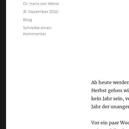
Autor
Dr. Hans von Werra
Veröffentlicht
31. Dezember 2022
am
Kategorien
Blog
Schreibe einen
zu
Kommentar
Neujahr
2023
Ab heute werden
Herbst gehen wi
kein Jahr sein,
Jahr der unange
Vor ein paar Wo