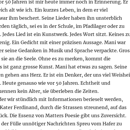
or 50 Jahren ist mir heute immer noch in Erinnerung. Er
ich alt wie ich. Ein kurzes Leben, in dem er viel
war ihm beschert. Seine Lieder haben ihn unsterblich
den täglich, sei es in der Schule, im Pfadilager oder zu
Jedes Lied ist ein Kunstwerk. Jedes Wort sitzt. Keines z
wenig. Ein Gedicht mit einer präzisen Aussage. Mani war
der seine Gedanken in Musik und Sprache verpackte. Gros
 sie an die Seele. Ohne es zu merken, kommt die
s ist ganz grosse Kunst. Mani hat etwas zu sagen. Seine
 gehen ans Herz. Er ist ein Denker, der uns viel Weishei
. Heute genauso wie vor 50 Jahren. Echtheit und
ennen kein Alter, sie überleben die Zeiten.
n der wir stündlich mit Informationen berieselt werden,
 Kater Ferdinand, durch die Strassen streunend, auf das
ck. Die Essenz von Matters Poesie gibt uns Zuversicht.
us der Fülle unnötiger Nachrichten Spreu vom Hafer zu