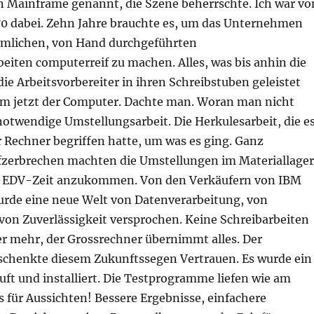
n Mainframe genannt, die Szene beherrschte. Ich war vo
0 dabei. Zehn Jahre brauchte es, um das Unternehmen
mlichen, von Hand durchgeführten
eiten computerreif zu machen. Alles, was bis anhin die
ie Arbeitsvorbereiter in ihren Schreibstuben geleistet
m jetzt der Computer. Dachte man. Woran man nicht
notwendige Umstellungsarbeit. Die Herkulesarbeit, die e
r Rechner begriffen hatte, um was es ging. Ganz
zerbrechen machten die Umstellungen im Materiallager
n EDV-Zeit anzukommen. Von den Verkäufern von IBM
wurde eine neue Welt von Datenverarbeitung, von
von Zuverlässigkeit versprochen. Keine Schreibarbeiten
er mehr, der Grossrechner übernimmt alles. Der
schenkte diesem Zukunftssegen Vertrauen. Es wurde ein
ft und installiert. Die Testprogramme liefen wie am
 für Aussichten! Bessere Ergebnisse, einfachere