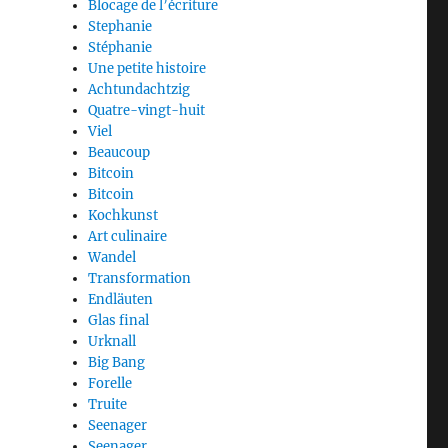
Blocage de l’écriture
Stephanie
Stéphanie
Une petite histoire
Achtundachtzig
Quatre-vingt-huit
Viel
Beaucoup
Bitcoin
Bitcoin
Kochkunst
Art culinaire
Wandel
Transformation
Endläuten
Glas final
Urknall
Big Bang
Forelle
Truite
Seenager
Seenager