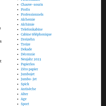
Chauve-souris
Profis
Professionnels
Alchemie
Alchimie
u
Telefonkabine
Cabine téléphonique
Dreizehn
s
Treize
Dekade
Décennie
Neujahr 2023
t
Papierlos
Zéro papier
Jumbojet
Jumbo-Jet
Spick
Antisèche
Alter
Age
Sport