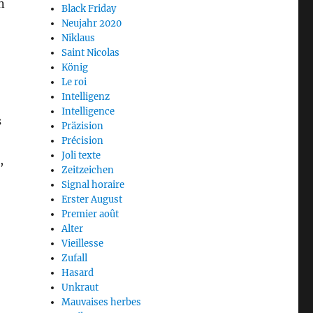
n
Black Friday
Neujahr 2020
Niklaus
Saint Nicolas
König
Le roi
Intelligenz
Intelligence
s
Präzision
Précision
Joli texte
,
Zeitzeichen
Signal horaire
Erster August
Premier août
Alter
Vieillesse
Zufall
Hasard
Unkraut
Mauvaises herbes