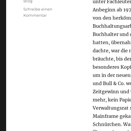
Kategorien
Blog
unter Fachleute
Schreibe einen
Anbeginn ab 197
zu
Kommentar
von den herköm
Papierlos
Buchhaltungsarb
Buchhalter und d
hatten, übernah
dachte, war die 
bräuchte, bis de
besonderes Kopf
um in der neue
und Bull & Co. 
Zeitgewinn und 
mehr, kein Papi
Verwaltungsrat 
Mainframe gekau
Schnürchen. Was