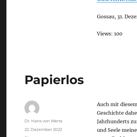
Gossau, 31. Dez
Views: 100
Papierlos
Auch mit diesem 
Geschichte dahe
Autor
Dr. Hans von Werra
Jahrhunderts zur
Veröffentlicht
22. Dezember 2022
und Seele meiner
am