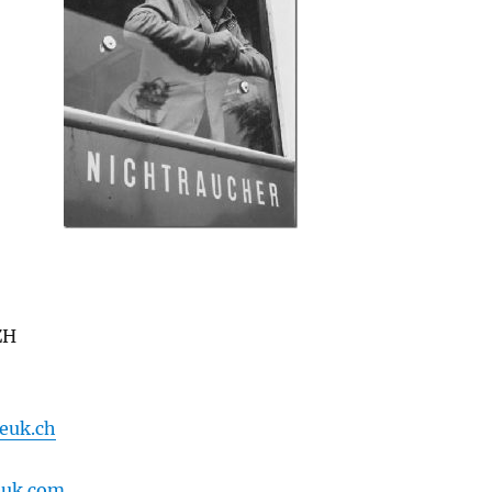
ZH
euk.ch
euk.com