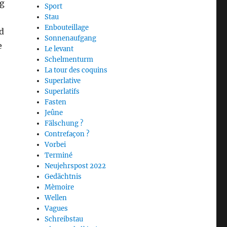
eg
Sport
Stau
Enbouteillage
d
Sonnenaufgang
e
Le levant
Schelmenturm
La tour des coquins
Superlative
Superlatifs
Fasten
Jeûne
Fälschung ?
Contrefaçon ?
Vorbei
Terminé
Neujehrspost 2022
Gedächtnis
Mèmoire
Wellen
Vagues
Schreibstau