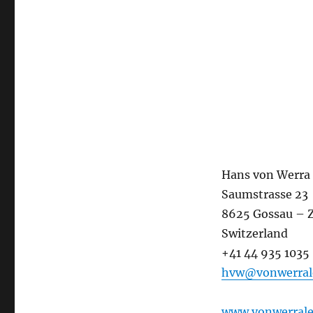
Hans von Werra
Saumstrasse 23
8625 Gossau – 
Switzerland
+41 44 935 1035
hvw@vonwerral
www.vonwerral