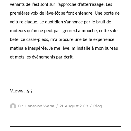
venants de l’est sont sur l’approche d’atterrissage. Les
premières voix de lève-tôt se font entendre. Une porte de
voiture claque. Le quotidien s’annonce par le bruit de
moteurs qu’on ne peut pas ignorer.
La mouche, cette sale
bête, ce casse-pieds, m’a procuré une belle expérience
matinale inespérée. Je me lève, m’installe à mon bureau
et mets les évènements par écrit.
Views: 45
Autor
Veröffentlicht
Kategorien
Dr. Hans von Werra
21. August 2018
Blog
am