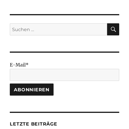
SU
Suchen
nach:
E-Mail*
LETZTE BEITRÄGE