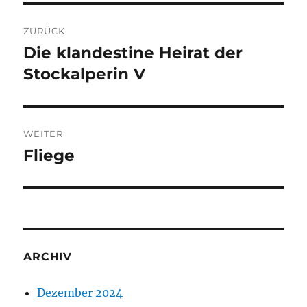
Beitragsnavigation
ZURÜCK
Die klandestine Heirat der
Vorheriger
Beitrag:
Stockalperin V
WEITER
Fliege
Nächster
Beitrag:
ARCHIV
Dezember 2024